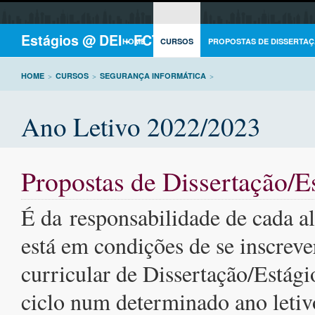
Estágios @ DEI - FCTUC
HOME
CURSOS
PROPOSTAS DE DISSERTAÇ
HOME
>
CURSOS
>
SEGURANÇA INFORMÁTICA
>
Ano Letivo 2022/2023
Propostas de Dissertação/E
É da responsabilidade de cada al
está em condições de se inscrev
curricular de Dissertação/Estági
ciclo num determinado ano letiv