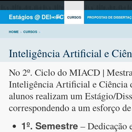
Estágios @ DEI - FCTUC
HOME
CURSOS
PROPOSTAS DE DISSERTAÇ
HOME
>
CURSOS
>
Inteligência Artificial e Ci
No 2º. Ciclo do MIACD | Mestr
Inteligência Artificial e Ciência
alunos realizam um Estágio/Diss
correspondendo a um esforço d
1º. Semestre
– Dedicação e