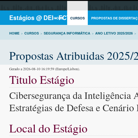
Estágios @ DEI - FCTUC
HOME
CURSOS
PROPOSTAS DE DISSERTAÇ
HOME
>
CURSOS
>
SEGURANÇA INFORMÁTICA
>
ANO LETIVO 2025/2026
>
Propostas Atribuidas 2025/
Gerado a 2026-08-10 16:19:59 (Europe/Lisbon).
Titulo Estágio
Cibersegurança da Inteligência Ar
Estratégias de Defesa e Cenário
Local do Estágio