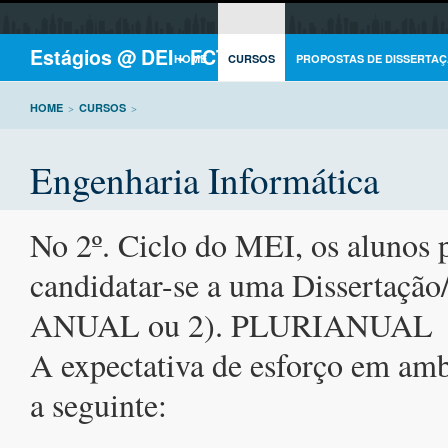
Estágios @ DEI - FCTUC
HOME
CURSOS
PROPOSTAS DE DISSERTAÇ
HOME
>
CURSOS
>
Engenharia Informática
No 2º. Ciclo do MEI, os alunos 
candidatar-se a uma Dissertação
ANUAL ou 2). PLURIANUAL
A expectativa de esforço em amb
a seguinte: