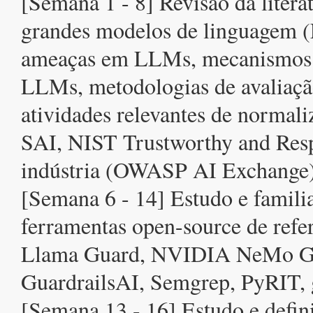
[Semana 1 - 8] Revisão da litera
grandes modelos de linguagem (
ameaças em LLMs, mecanismos 
LLMs, metodologias de avaliaç
atividades relevantes de normali
SAI, NIST Trustworthy and Resp
indústria (OWASP AI Exchange)
[Semana 6 - 14] Estudo e famili
ferramentas open-source de refe
Llama Guard, NVIDIA NeMo Gu
GuardrailsAI, Semgrep, PyRIT, g
[Semana 13 - 16] Estudo e defin