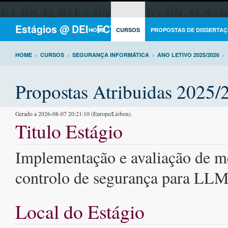
Estágios @ DEI - FCTUC
HOME
CURSOS
PROPOSTAS DE DISSERTAÇ
HOME
>
CURSOS
>
SEGURANÇA INFORMÁTICA
>
ANO LETIVO 2025/2026
>
Propostas Atribuidas 2025/
Gerado a 2026-08-07 20:21:10 (Europe/Lisbon).
Titulo Estágio
Implementação e avaliação de 
controlo de segurança para LL
Local do Estágio