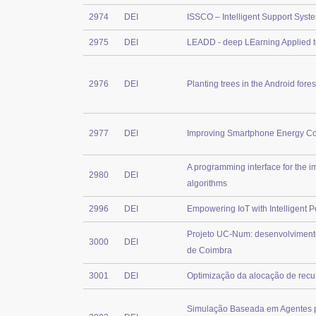
2974
DEI
ISSCO – Intelligent Support Syst
2975
DEI
LEADD - deep LEarning Applied t
2976
DEI
Planting trees in the Android fores
2977
DEI
Improving Smartphone Energy C
A programming interface for the i
2980
DEI
algorithms
2996
DEI
Empowering IoT with Intelligent P
Projeto UC-Num: desenvolviment
3000
DEI
de Coimbra
3001
DEI
Optimização da alocação de recur
Simulação Baseada em Agentes pa