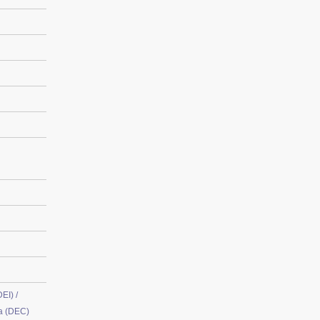
EI) /
ia (DEC)