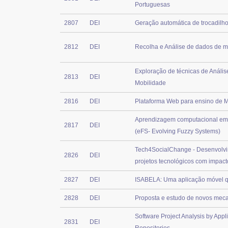
Portuguesas
2807
DEI
Geração automática de trocadilh
2812
DEI
Recolha e Análise de dados de mo
Exploração de técnicas de Análi
2813
DEI
Mobilidade
2816
DEI
Plataforma Web para ensino de 
Aprendizagem computacional em t
2817
DEI
(eFS- Evolving Fuzzy Systems)
Tech4SocialChange - Desenvolvi
2826
DEI
projetos tecnológicos com impact
2827
DEI
ISABELA: Uma aplicação móvel 
2828
DEI
Proposta e estudo de novos mecan
Software Project Analysis by Appl
2831
DEI