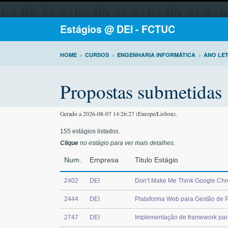
Estágios @ DEI - FCTUC
HOME
>
CURSOS
>
ENGENHARIA INFORMÁTICA
>
ANO LET
Propostas submetidas
Gerado a 2026-08-07 14:26:27 (Europe/Lisbon).
155 estágios listados.
Clique
no estágio para ver mais detalhes.
Num.
Empresa
Titulo Estágio
2402
DEI
Don’t Make Me Think Google Chr
2444
DEI
Plataforma Web para Gestão de P
2747
DEI
Implementação de framework para