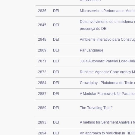
Repositories
2836
DEI
Microservices Performance Mode
Desenvolvimento de um sistema ex
2845
DEI
presença do DEI
2848
DEI
Ambiente Interativo para Constru
2869
DEI
Par Language
2871
DEI
Julia Automatic Parallel Load-B
2873
DEI
Runtime-Agnostic Concurrency 
2884
DEI
Crowdplay - Plataforma de Teste
2887
DEI
A Modular Framework for Paramet
2889
DEI
The Traveling Thief
2893
DEI
A method for Sentiment Analysis f
2894
DEI
An approach to reduction in TID l