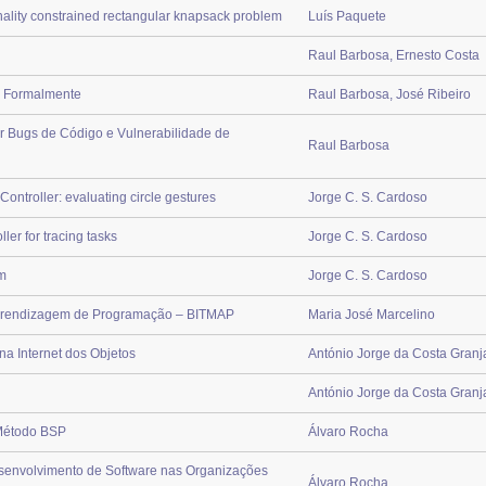
nality constrained rectangular knapsack problem
Luís Paquete
Raul Barbosa, Ernesto Costa
a Formalmente
Raul Barbosa, José Ribeiro
r Bugs de Código e Vulnerabilidade de
Raul Barbosa
ontroller: evaluating circle gestures
Jorge C. S. Cardoso
ler for tracing tasks
Jorge C. S. Cardoso
rm
Jorge C. S. Cardoso
Aprendizagem de Programação – BITMAP
Maria José Marcelino
na Internet dos Objetos
António Jorge da Costa Granj
António Jorge da Costa Granj
Método BSP
Álvaro Rocha
senvolvimento de Software nas Organizações
Álvaro Rocha