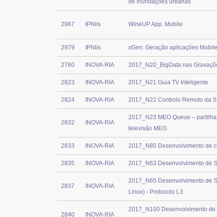
de inundações urbanas
2967
IPNlis
WineUP App. Mobile
2979
IPNlis
xGen: Geração aplicações Mobile
2760
INOVA-RIA
2017_N20_BigData nas Gravaçõ
2823
INOVA-RIA
2017_N21 Guia TV Inteligente
2824
INOVA-RIA
2017_N22 Controlo Remoto da 
2017_N23 MEO Queue – partilhar 
2832
INOVA-RIA
televisão MEO
2833
INOVA-RIA
2017_N85 Desenvolvimento de 
2835
INOVA-RIA
2017_N63 Desenvolvimento de So
2017_N65 Desenvolvimento de S
2837
INOVA-RIA
Linux) - Protocolo L3
2017_N100 Desenvolvimento de 
2840
INOVA-RIA