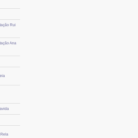
tação Rui
ntação Ana
eia
avida
 Rela