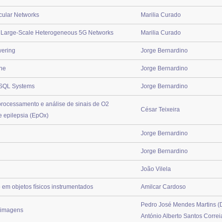
cular Networks
Marilia Curado
 Large-Scale Heterogeneous 5G Networks
Marilia Curado
wering
Jorge Bernardino
one
Jorge Bernardino
oSQL Systems
Jorge Bernardino
processamento e análise de sinais de O2
César Teixeira
e epilepsia (EpOx)
Jorge Bernardino
Jorge Bernardino
João Vilela
 em objetos físicos instrumentados
Amilcar Cardoso
Pedro José Mendes Martins (D
e imagens
António Alberto Santos Corre