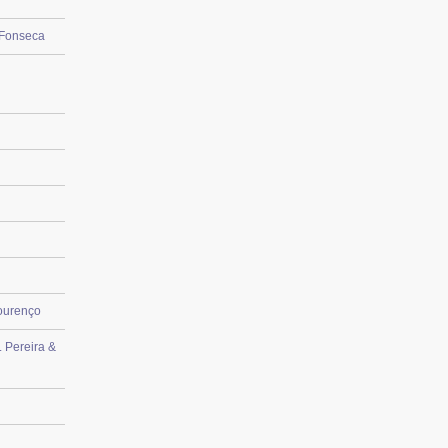
s Fonseca
ourenço
 Pereira &