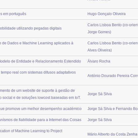
os em português
Hugo Gonçalo Oliveira
Carlos Lisboa Bento (co-orien
bilidade utilizando pegadas digitais
Jorge Gomes)
se de Dados e Machine Learning aplicados à
Carlos Lisboa Bento (co-orie
Alves Oliveira)
Modelo de Entidade e Relacionamento Estendido
Álvaro Rocha
empo real com sistemas difusos adaptativos
António Dourado Pereira Corr
mento de um website de suporte à gestão de
Jorge Sá Silva
o social e de soluções lowcost baseadas em IoT.
que promove um melhor desempenho académico
Jorge Sá Silva e Fernando Bo
ísmos de fiabilidade para a Internet das Coisas
Jorge Sá Silva
ication of Machine Learning to Project
Mário Alberto da Costa Zenha