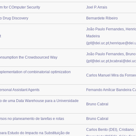
em for COmputer Security
Joel P. Arrais
o Drug Discovery
Bernardete Ribeiro
João Paulo Fernandes, Henri
t
Madeira
(jpf@dei.uc.pt,henrique@dei.u
João Paulo Fernandes, Bruno
onsumption the Crowdsourced Way
(jpf@dei.uc.pt,bcabral@dei.uc
mplementation of combinatorial optimization
Carlos Manuel Mira da Fonse
ersonal Assistant Agents
Fernando Amílcar Bandeira C
o de uma Data Warehouse para a Universidade
Bruno Cabral
sos no planeamento de tarefas e rotas
Bruno Cabral
Carlos Bento (DEI), Cristiano
ra Estudo do Impacto na Substituição de