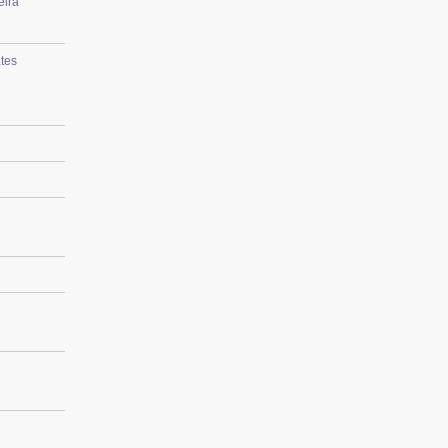
eira
tes