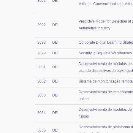
3002
DEI
Veículos Convencionais por Veíc
Predictive Model for Detection of
3022
DEI
Automotive Industry
3023
DEI
Corporate Digital Learning Strat
3029
DEI
Security in Big Data Warehouses
Desenvolvimento de módulos de p
3031
DEI
usando dispositivos de baixo cus
3032
DEI
Sistema de monitorização remot
Desenvolvimento de componentes 
3033
DEI
online
Desenvolvimento de módulos de p
3034
DEI
físicos
Desenvolvimento de plataforma d
3035
DEI