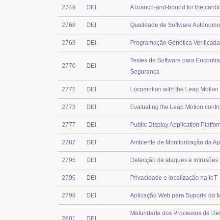
2749
DEI
A branch-and-bound for the cardi
2768
DEI
Qualidade de Software Autónomo
2769
DEI
Programação Genética Verificad
Testes de Software para Encontra
2770
DEI
Segurança
2772
DEI
Locomotion with the Leap Motion C
2773
DEI
Evaluating the Leap Motion control
2777
DEI
Public Display Application Platfo
2787
DEI
Ambiente de Monitorização da 
2795
DEI
Detecção de ataques e intrusões 
2796
DEI
Privacidade e localização na IoT
2799
DEI
Aplicação Web para Suporte do 
Maturidade dos Processos de De
2801
DEI