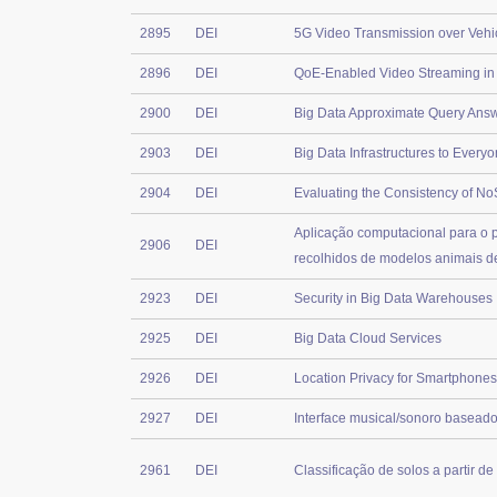
2895
DEI
5G Video Transmission over Vehi
2896
DEI
QoE-Enabled Video Streaming in
2900
DEI
Big Data Approximate Query Ans
2903
DEI
Big Data Infrastructures to Every
2904
DEI
Evaluating the Consistency of N
Aplicação computacional para o 
2906
DEI
recolhidos de modelos animais d
2923
DEI
Security in Big Data Warehouses
2925
DEI
Big Data Cloud Services
2926
DEI
Location Privacy for Smartphones
2927
DEI
Interface musical/sonoro baseado
2961
DEI
Classificação de solos a partir d