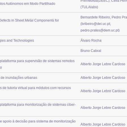
Premebida(DEEC), Célia Ferr
ulos Autónomos em Modo Partilhado
(TULAlabs)
Bernardete Ribeiro, Pedro Pra
 Defects in Sheet Metal Components for
(bribeiro@dei.uc.pt,
pedro.prates@dem.uc.pt)
egies and Technologies
Álvaro Rocha
Bruno Cabral
lataforma para supervisão de sistemas remotos
Alberto Jorge Lebre Cardoso
to
a de inundações urbanas
Alberto Jorge Lebre Cardoso
de tutoria virtual para módulos com recursos
Alberto Jorge Lebre Cardoso
lataforma para monitorização de sistemas ciber-
Alberto Jorge Lebre Cardoso
e apoio à decisão para sistema de monitorização
Alberto Jorge Lebre Cardoso