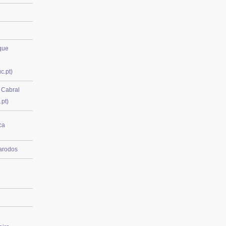
que
c.pt)
 Cabral
.pt)
ca
arodos